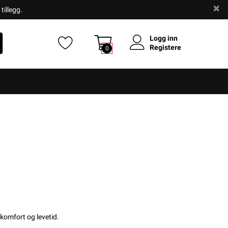
tillegg.
Logg inn
Registere
0
 komfort og levetid.