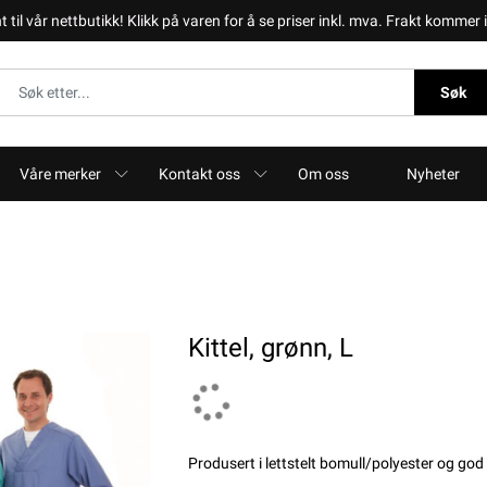
il vår nettbutikk! Klikk på varen for å se priser inkl. mva. Frakt kommer i 
Søk
Våre merker
Kontakt oss
Om oss
Nyheter
Kittel, grønn, L
Produsert i lettstelt bomull/polyester og god