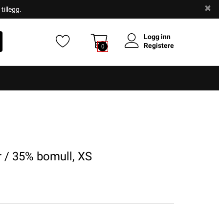
tillegg.
Logg inn
Registere
0
r / 35% bomull, XS