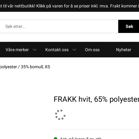
il vår nettbutikk! Klikk på varen for å se priser inkl. mva. Frakt kommer i 
Søk
Våre merker
Kontakt oss
Om oss
Nyheter
polyester / 35% bomull, XS
FRAKK hvit, 65% polyeste
Ant. på lager: 5 pr. stk.