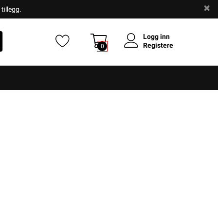
tillegg.
Logg inn
Registere
0