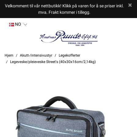
Velkomment til vår nettbutikk! Klikk på varen for å se priser inkl.
mva. Frakt kommer i tillegg.
NO
Hjem
Akutt-/intensivustyr
Legekofferter
Legeveske/pleieveske Street's (40x30x16cm/2,14kg)