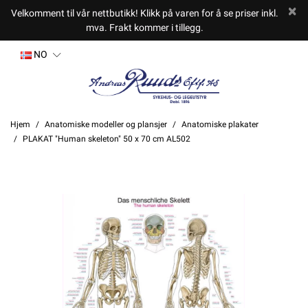
Velkomment til vår nettbutikk! Klikk på varen for å se priser inkl.
mva. Frakt kommer i tillegg.
NO
Hjem
Anatomiske modeller og plansjer
Anatomiske plakater
PLAKAT "Human skeleton" 50 x 70 cm AL502