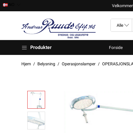
NO
Velkomment t
Produkter
Forside
Hjem
Belysning
Operasjonslamper
OPERASJONSLAMP