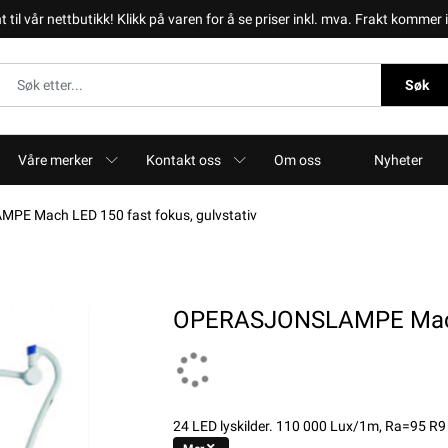
il vår nettbutikk! Klikk på varen for å se priser inkl. mva. Frakt kommer i 
Søk
Våre merker
Kontakt oss
Om oss
Nyheter
E Mach LED 150 fast fokus, gulvstativ
OPERASJONSLAMPE Mach L
24 LED lyskilder. 110 000 Lux/1m, Ra=95 R9 