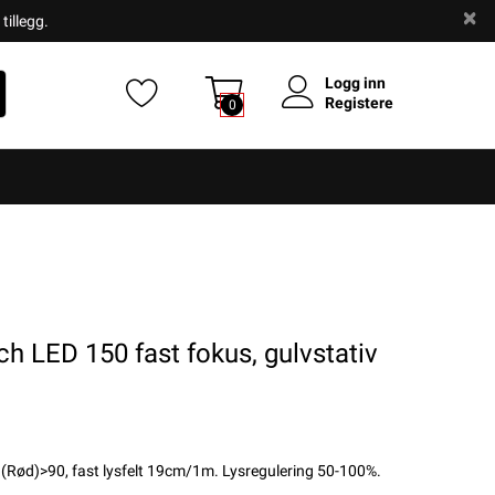
tillegg.
Logg inn
Registere
0
ED 150 fast fokus, gulvstativ
(Rød)>90, fast lysfelt 19cm/1m. Lysregulering 50-100%.