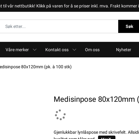
il vår nettbutikk! Klikk på varen for å se priser inkl. mva. Frakt kommer i 
Søk
Våre merker
Kontakt oss
Om oss
Nyheter
edisinpose 80x120mm (pk. à 100 stk)
Medisinpose 80x120mm (p
Gjenlukkbar lynlåspose med skrivefelt. Allsi
kvalitet som tåler ned..