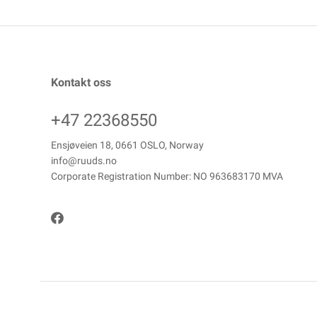
Kontakt oss
+47 22368550
Ensjøveien 18, 0661 OSLO, Norway
info@ruuds.no
Corporate Registration Number: NO 963683170 MVA
Copyright © ANDREAS RUUDS EFTF AS, 2026