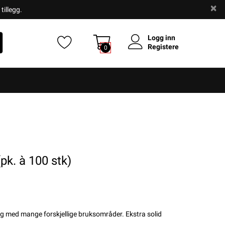
tillegg.
Logg inn
Registere
0
k. à 100 stk)
dig med mange forskjellige bruksområder. Ekstra solid