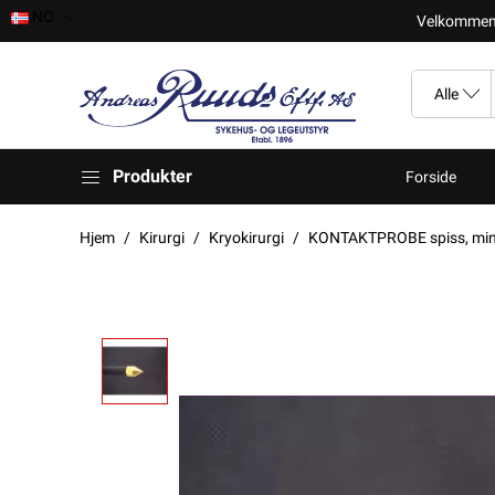
NO
Velkomment t
Produkter
Forside
Hjem
Kirurgi
Kryokirurgi
KONTAKTPROBE spiss, mini