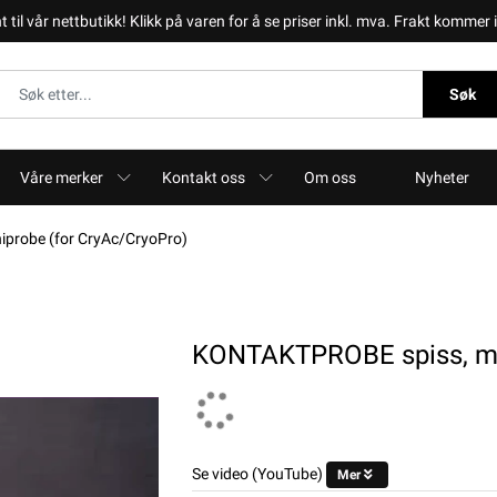
il vår nettbutikk! Klikk på varen for å se priser inkl. mva. Frakt kommer i 
Søk
Våre merker
Kontakt oss
Om oss
Nyheter
probe (for CryAc/CryoPro)
KONTAKTPROBE spiss, min
Se video (YouTube)
Mer