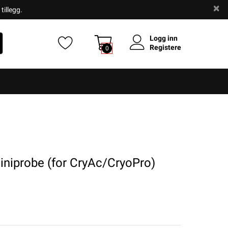
tillegg.
Logg inn
Registere
0
iprobe (for CryAc/CryoPro)