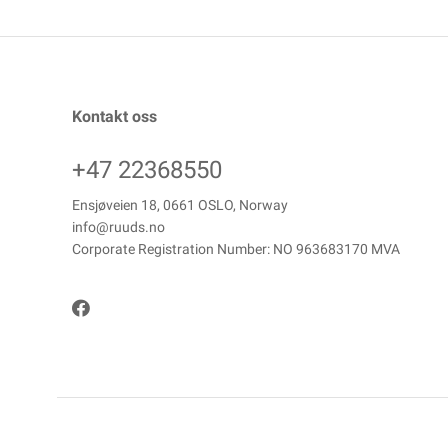
Kontakt oss
+47 22368550
Ensjøveien 18, 0661 OSLO, Norway
info@ruuds.no
Corporate Registration Number: NO 963683170 MVA
Copyright © ANDREAS RUUDS EFTF AS, 2026