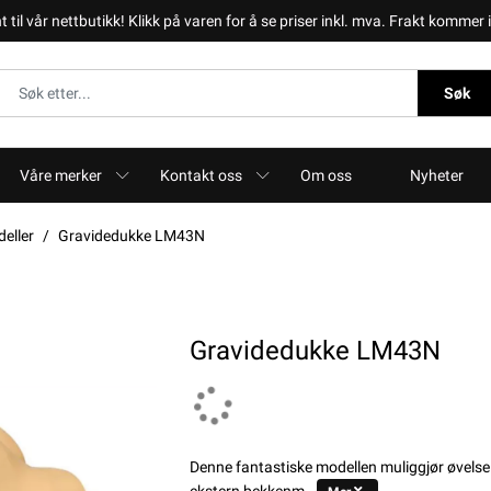
il vår nettbutikk! Klikk på varen for å se priser inkl. mva. Frakt kommer i 
Søk
Våre merker
Kontakt oss
Om oss
Nyheter
eller
Gravidedukke LM43N
Gravidedukke LM43N
Denne fantastiske modellen muliggjør øvelse 
ekstern bekkenm..