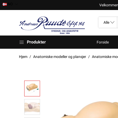
NO
Velkomment t
Produkter
Forside
Hjem
Anatomiske modeller og plansjer
Anatomiske mod