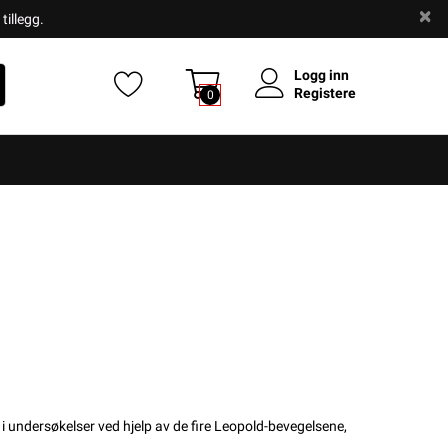
tillegg.
Logg inn
Registere
0
i undersøkelser ved hjelp av de fire Leopold-bevegelsene,