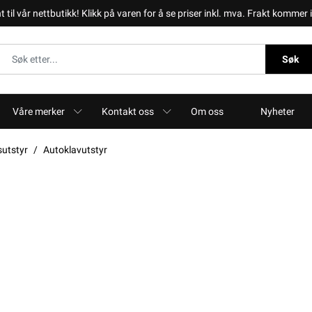
il vår nettbutikk! Klikk på varen for å se priser inkl. mva. Frakt kommer i 
Søk
Våre merker
Kontakt oss
Om oss
Nyheter
sutstyr
Autoklavutstyr