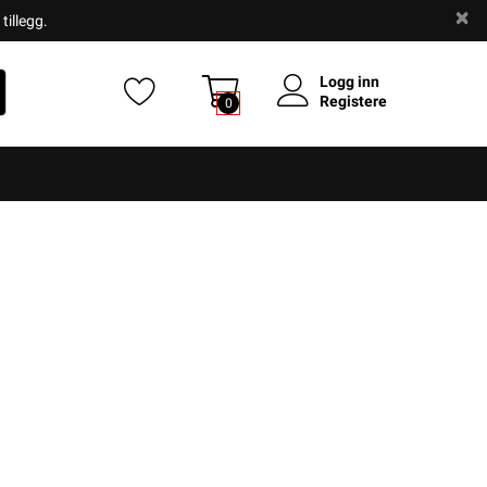
tillegg.
Logg inn
Registere
0